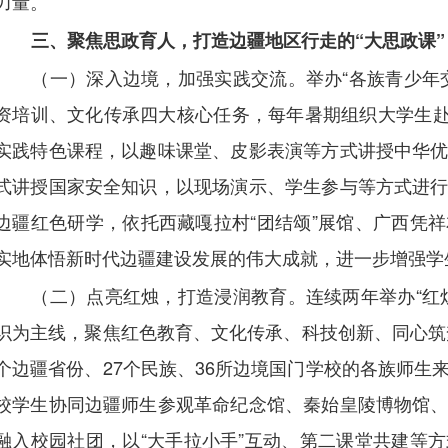
力量。
三、聚焦思政育人，打造边疆地区行走的“大思政课”
（一）深入边境，加强实践交流。举办“各族青少年
资培训、文化传承四大核心任务，每年暑期组织大学生赴1
实践特色课程，以趣味课堂、皮影表演等方式讲授中华
式讲授国家安全知识，以现场演示、学生参与等方式进
边疆红色研学，依托西藏嘎拉村“团结颂”展馆、广西凭
实地体悟新时代边疆建设发展的伟大成就，进一步增强学
（二）点亮红烛，打造浸润教育。连续两年举办“红
识为主线，聚焦红色教育、文化传承、科技创新、同心筑梦
个边疆省份、27个民族、36所边境国门学校的各族师生
校学生协同边疆师生参观革命纪念馆、秦始皇陵博物馆
融入校园社团，以“大手拉小手”互动、第二课堂共建等