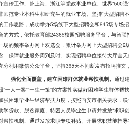
介宣传工作。赴上海、浙江等党政事业单位、世界“
500
强
非师范专业本科生和研究生的就业市场。坚持“大型招聘
的工作思路，成功举办
5
场线下大型招聘会和
845
场专场招
合的方式，依托教育部
24365
校园招聘服务平台，与智联
一场的频率举办网上双选会，累计举办网上大型招聘会
9
念，保障就业服务周到及时。实现招聘单位接待大厅全天
充分利用微信公众平台，坚持
365
天不间断发布招聘推文
通过建
强化全面覆盖，建立困难群体就业帮扶机制。
照“一人一案”“一生一策”的方案扎实做好困难学生群体
加强困难毕业生经济帮扶力度，按照西安市相关要求，联
助学贷款、脱贫家庭、特困人员毕业生申请并发放“求职创
对帮扶机制。通过发放求职专项补贴、开展求职技能指导等