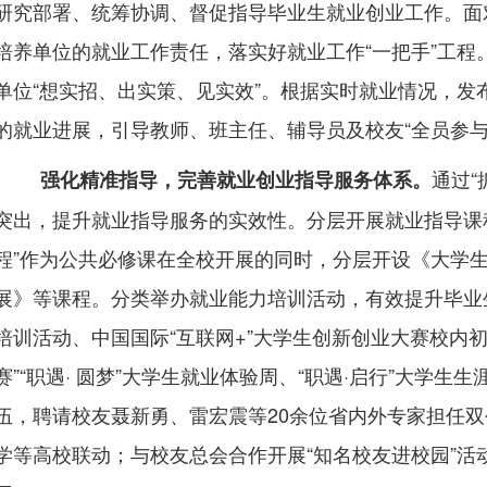
研究部署、统筹协调、督促指导毕业生就业创业工作。面
培养单位的就业工作责任，落实好就业工作“一把手”工程
单位“想实招、出实策、见实效”。根据实时就业情况，发
的就业进展，引导教师、班主任、辅导员及校友“全员参与
通过“
强化精准指导，完善就业创业指导服务体系。
突出，提升就业指导服务的实效性。分层开展就业指导课
程”作为公共必修课在全校开展的同时，分层开设《大学
展》等课程。分类举办就业能力培训活动，有效提升毕业生
培训活动、中国国际“互联网
+
”大学生创新创业大赛校内初
赛”“职遇· 圆梦”大学生就业体验周、“职遇·启行”大学
伍，聘请校友聂新勇、雷宏震等
20
余位省内外专家担任双
学等高校联动；与校友总会合作开展“知名校友进校园”