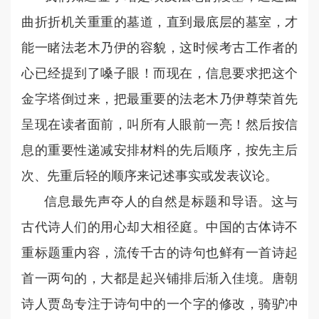
曲折折机关重重的墓道，直到最底层的墓室，才
能一睹法老木乃伊的容貌，这时候考古工作者的
心已经提到了嗓子眼！而现在，信息要求把这个
金字塔倒过来，把最重要的法老木乃伊尊荣首先
呈现在读者面前，叫所有人眼前一亮！然后按信
息的重要性递减安排材料的先后顺序，按先主后
次、先重后轻的顺序来记述事实或发表议论。
信息最先声夺人的自然是标题和导语。这与
古代诗人们的用心却大相径庭。中国的古体诗不
重标题重内容，流传千古的诗句也鲜有一首诗起
首一两句的，大都是起兴铺排后渐入佳境。唐朝
诗人贾岛专注于诗句中的一个字的修改，骑驴冲