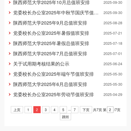
陕西师范大学2025年10月总值班安排
2025-09-30
党委校长办公室2025年中秋节国庆节值班安排
2025-09-30
陕西师范大学2025年9月总值班安排
2025-08-28
党委校长办公室2025年暑假值班安排
2025-07-21
陕西师范大学2025年暑假总值班安排
2025-07-18
陕西师范大学2025年7月总值班安排
2025-07-01
关于试用期考核结果的公示
2025-06-24
党委校长办公室2025年端午节值班安排
2025-05-30
陕西师范大学2025年6月总值班安排
2025-05-30
党委校长办公室2025年劳动节值班安排
2025-04-29
...
上页
1
2
3
4
5
7
下页
共7页
第
/7页
跳转