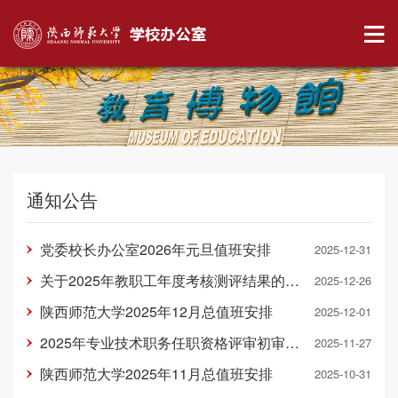
通知公告
党委校长办公室2026年元旦值班安排
2025-12-31
关于2025年教职工年度考核测评结果的公示
2025-12-26
陕西师范大学2025年12月总值班安排
2025-12-01
2025年专业技术职务任职资格评审初审结果公示
2025-11-27
陕西师范大学2025年11月总值班安排
2025-10-31