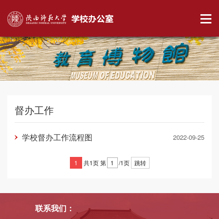
督办工作
学校督办工作流程图
2022-09-25
1
共1页
第
/1页
跳转
联系我们：