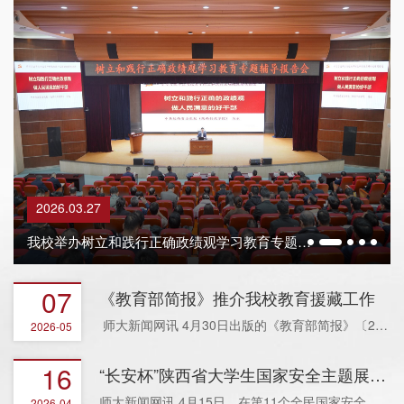
2026.04.16
2026.03.27
2026.03.20
2026.03.13
2026.03.11
中国兵器第四研究院来校调研交流
我校召开2025年度工作通报会
我校召开2026年工作部署会
我校举办树立和践行正确政绩观学习教育专题辅导报告会
“长安杯”陕西省大学生国家安全主题展演在我校举行
07
《教育部简报》推介我校教育援藏工作
师大新闻网讯 4月30日出版的《教育部简报》〔2026〕第13期，以《陕西师范...
2026-05
16
“长安杯”陕西省大学生国家安全主题展演在我校举行
师大新闻网讯 4月15日，在第11个全民国家安全教育日之际，由陕西省委国安...
2026-04